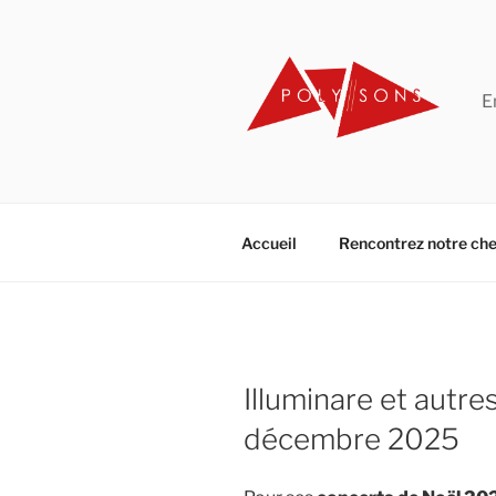
Aller
au
contenu
principal
E
Accueil
Rencontrez notre che
Illuminare et autre
décembre 2025