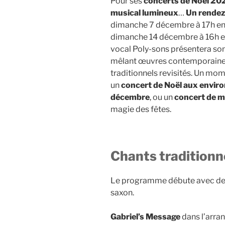
Pour ses
concerts de Noël 202
musical lumineux
…
Un rendez
dimanche 7 décembre à 17h en 
dimanche 14 décembre à 16h en
vocal Poly-sons présentera so
mêlant œuvres contemporaine
traditionnels revisités. Un mo
un
concert de Noël aux enviro
décembre
, ou un
concert de m
magie des fêtes.
Chants traditionne
Le programme débute avec des 
saxon.
Gabriel’s Message
dans l’arra