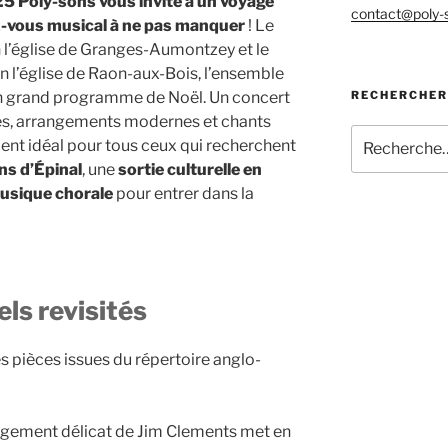
5 Poly-sons vous invite à un voyage
contact@poly-s
-vous musical à ne pas manquer
! Le
l’église de Granges-Aumontzey et le
 l’église de Raon-aux-Bois, l’ensemble
n grand programme de Noël. Un concert
RECHERCHER
s, arrangements modernes et chants
Recherche
ment idéal pour tous ceux qui recherchent
pour
ns d’Épinal
, une
sortie culturelle en
:
usique chorale
pour entrer dans la
ls revisités
pièces issues du répertoire anglo-
ngement délicat de Jim Clements met en